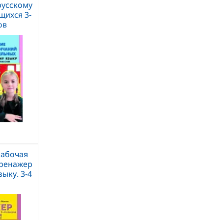
русскому
щихся 3-
ов
Рабочая
Тренажер
зыку. 3-4