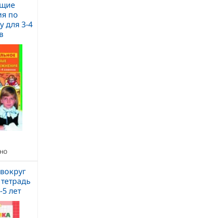
ющие
я по
у для 3-4
в
но
вокруг
 тетрадь
-5 лет