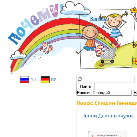
Корзина
RU
DE
Поиск: Епишин Геннад
Пеппи Длинныйчулок