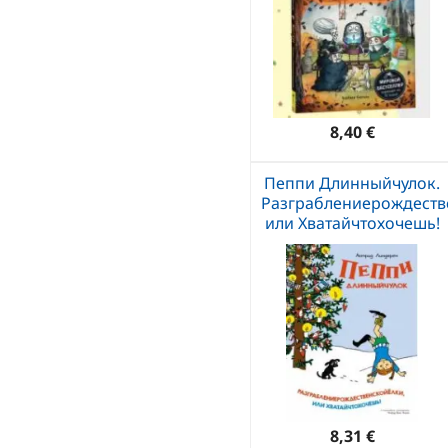
8,40 €
Пеппи Длинныйчулок.
Разграблениерождеств
или Хватайчтохочешь!
8,31 €