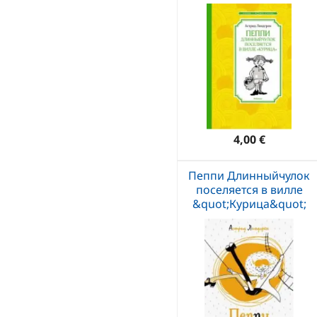
4,00 €
Пеппи Длинныйчулок
поселяется в вилле
&quot;Курица&quot;