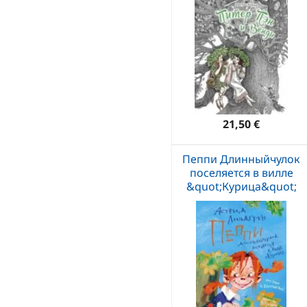
21,50 €
Пеппи Длинныйчулок
поселяется в вилле
&quot;Курица&quot;