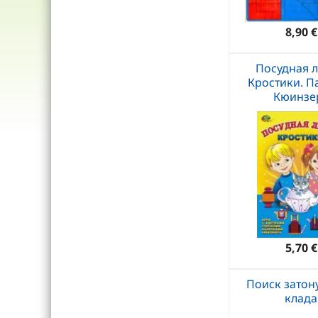
8,90 €
Посудная л
Кростики. П
Кюинзе
5,70 €
Поиск затон
клада