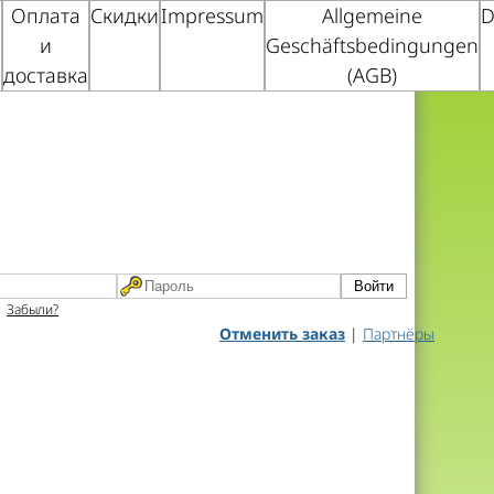
Оплата
Скидки
Impressum
Allgemeine
D
с
и
Geschäftsbedingungen
доставка
(AGB)
Забыли?
Отменить заказ
|
Партнёры