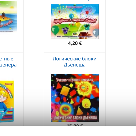
4,20 €
етные
Логические блоки
зенера
Дьенеша
15,00 €
€