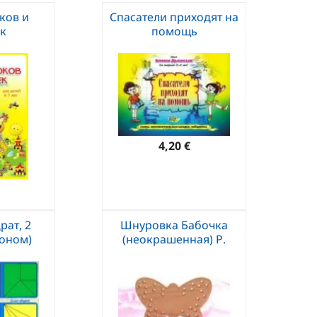
ков и
Спасатели приходят на
к
помощь
4,20 €
рат, 2
Шнуровка Бабочка
коном)
(неокрашенная) Р.