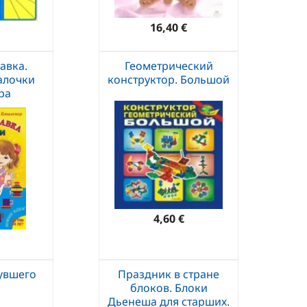
16,40 €
авка.
Геометрический
алочки
конструктор. Большой
ра
4,60 €
увшего
Праздник в стране
блоков. Блоки
Дьенеша для старших.