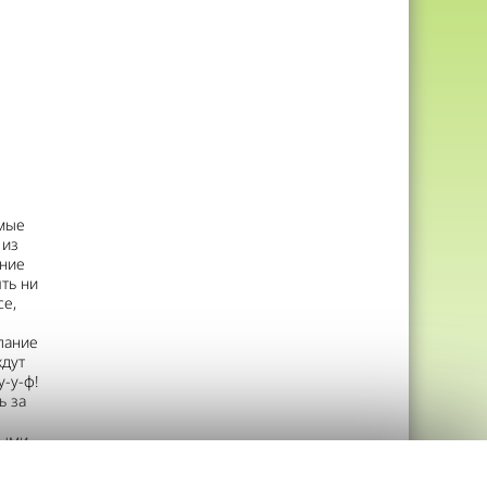
емые
 из
дние
ть ни
се,
лание
ждут
у-у-ф!
ь за
ными
ее