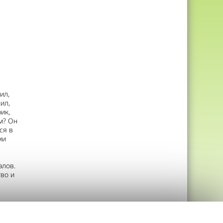
ил,
ил,
ик,
ом? Он
ся в
ми
алов.
тво и