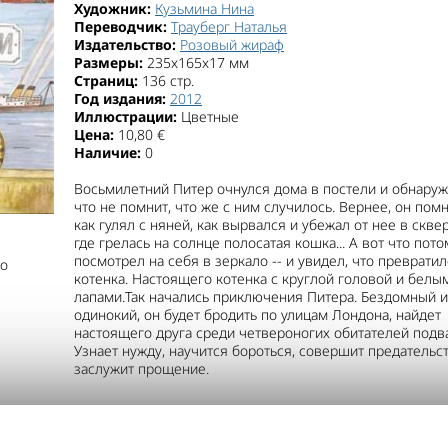
Художник:
Кузьмина Нина
Переводчик:
Трауберг Наталья
Издательство:
Розовый жираф
Размеры:
235x165x17 мм
Страниц:
136 стр.
Год издания:
2012
Иллюстрации:
Цветные
Цена:
10,80 €
Наличие:
0
Восьмилетний Питер очнулся дома в постели и обнаруж
что не помнит, что же с ним случилось. Вернее, он помн
как гулял с няней, как вырвался и убежал от нее в сквер
где грелась на солнце полосатая кошка... А вот что пот
посмотрел на себя в зеркало -- и увидел, что превратил
о
котенка. Настоящего котенка с круглой головой и белы
лапами.Так начались приключения Питера. Бездомный и
одинокий, он будет бродить по улицам Лондона, найдет
настоящего друга среди четвероногих обитателей подв
Узнает нужду, научится бороться, совершит предательс
заслужит прощение.