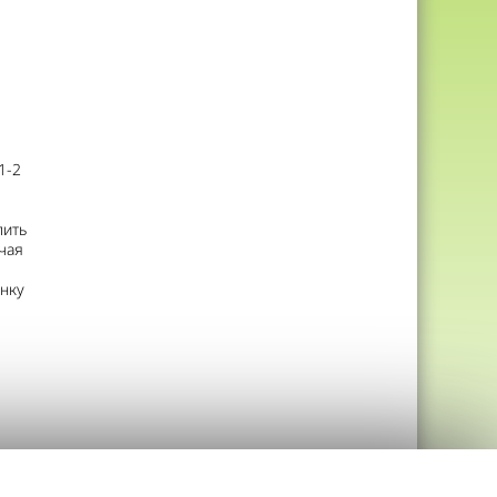
1-2
пить
чая
нку