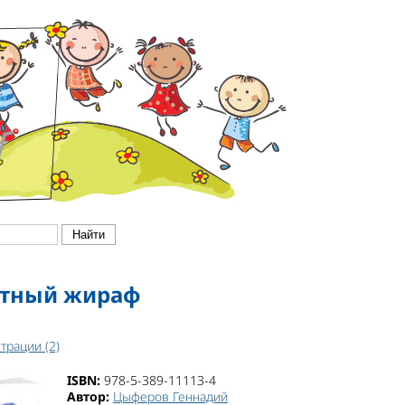
етный жираф
трации (2)
ISBN:
978-5-389-11113-4
Автор:
Цыферов Геннадий