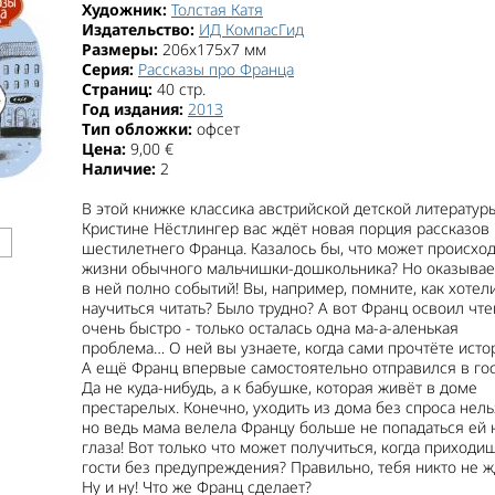
Художник:
Толстая Катя
Издательство:
ИД КомпасГид
Размеры:
206x175x7 мм
Серия:
Рассказы про Франца
Страниц:
40 стр.
Год издания:
2013
Тип обложки:
офсет
Цена:
9,00 €
Наличие:
2
В этой книжке классика австрийской детской литератур
Кристине Нёстлингер вас ждёт новая порция рассказов
шестилетнего Франца. Казалось бы, что может происход
жизни обычного мальчишки-дошкольника? Но оказывае
в ней полно событий! Вы, например, помните, как хотел
научиться читать? Было трудно? А вот Франц освоил чт
очень быстро - только осталась одна ма-а-аленькая
проблема… О ней вы узнаете, когда сами прочтёте исто
А ещё Франц впервые самостоятельно отправился в гос
Да не куда-нибудь, а к бабушке, которая живёт в доме
престарелых. Конечно, уходить из дома без спроса нель
но ведь мама велела Францу больше не попадаться ей 
глаза! Вот только что может получиться, когда приходи
гости без предупреждения? Правильно, тебя никто не ж
Ну и ну! Что же Франц сделает?