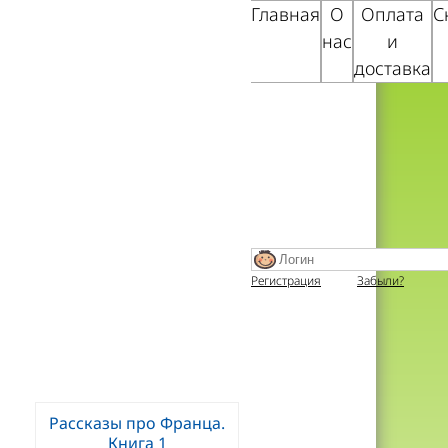
Главная
О
Оплата
С
нас
и
доставка
Регистрация
Забыли?
Рассказы про Франца.
Книга 1