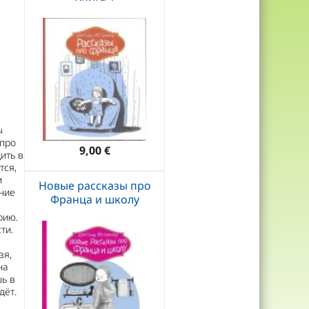
ы
 про
9,00 €
ить в
тся,
и
Новые рассказы про
ение
Франца и школу
рию.
ти.
зя,
на
шь в
дёт.