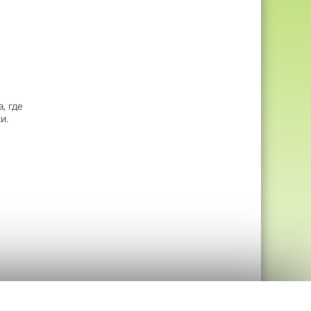
, где
и.