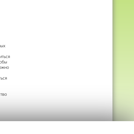
рых
иться
тобы
можно
ться
ство