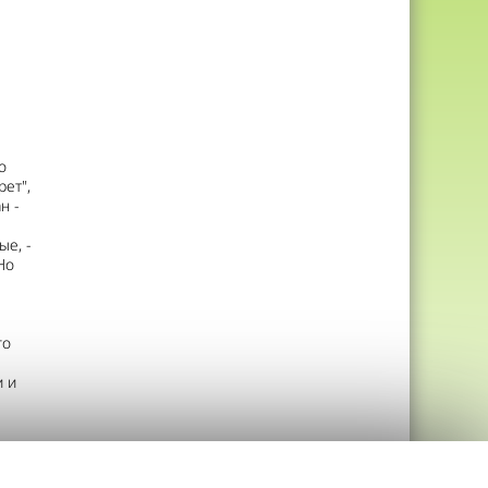
о
ет",
н -
ые, -
Но
го
и и