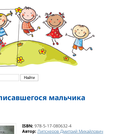
писавшегося мальчика
ISBN:
978-5-17-080632-4
Автор:
Липскеров Дмитрий Михайлович