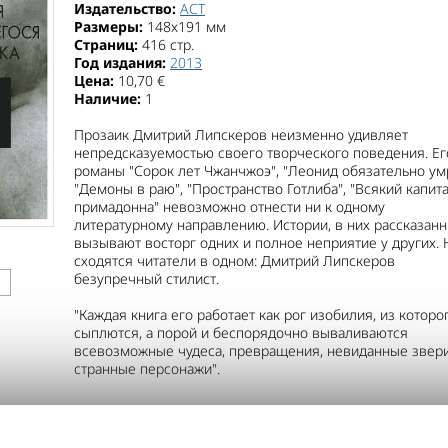
Издательство:
АСТ
Размеры:
148x191 мм
Страниц:
416 стр.
Год издания:
2013
Цена:
10,70 €
Наличие:
1
Прозаик Дмитрий Липскеров неизменно удивляет
непредсказуемостью своего творческого поведения. Ег
романы "Сорок лет Чжанчжоэ", "Леонид обязательно умр
"Демоны в раю", "Пространство Готлиба", "Всякий капита
примадонна" невозможно отнести ни к одному
литературному направлению. Истории, в них рассказанн
вызывают восторг одних и полное неприятие у других. 
сходятся читатели в одном: Дмитрий Липскеров
безупречный стилист.
"Каждая книга его работает как рог изобилия, из которо
сыплются, а порой и беспорядочно вываливаются
всевозможные чудеса, превращения, невиданные звер
странные персонажи".