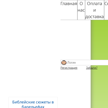
Главная
О
Оплата
С
нас
и
доставка
Регистрация
Забыли?
Библейские сюжеты в
барельефах