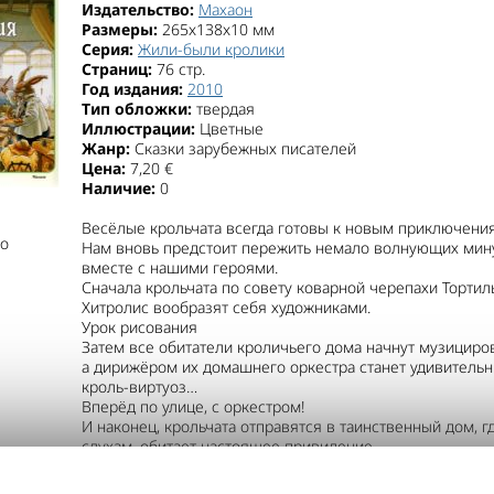
Издательство:
Махаон
Размеры:
265x138x10 мм
Серия:
Жили-были кролики
Страниц:
76 стр.
Год издания:
2010
Тип обложки:
твердая
Иллюстрации:
Цветные
Жанр:
Сказки зарубежных писателей
Цена:
7,20 €
Наличие:
0
Весёлые крольчата всегда готовы к новым приключени
о
Нам вновь предстоит пережить немало волнующих мин
вместе с нашими героями.
Сначала крольчата по совету коварной черепахи Тортил
Хитролис вообразят себя художниками.
Урок рисования
Затем все обитатели кроличьего дома начнут музициров
а дирижёром их домашнего оркестра станет удивитель
кроль-виртуоз…
Вперёд по улице, с оркестром!
И наконец, крольчата отправятся в таинственный дом, гд
слухам, обитает настоящее привидение…
Дом с привидениями