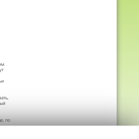
ям.
ут
ьи
ать,
ный
е, по