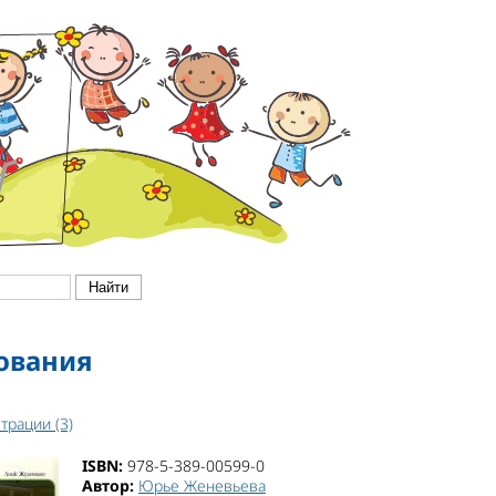
ования
трации (3)
ISBN:
978-5-389-00599-0
Автор:
Юрье Женевьева