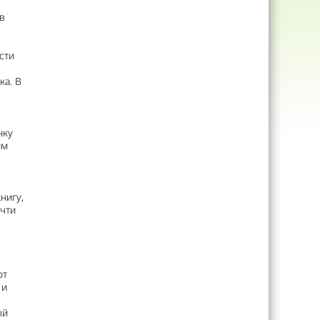
в
сти
ка. В
нку
им
нигу,
очти
от
 и
ый