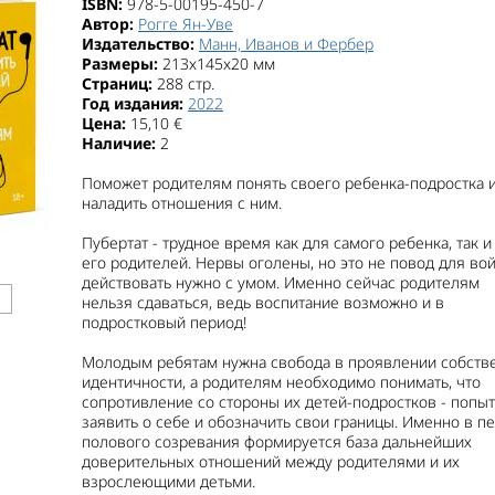
ISBN:
978-5-00195-450-7
Автор:
Рогге Ян-Уве
Издательство:
Манн, Иванов и Фербер
Размеры:
213x145x20 мм
Страниц:
288 стр.
Год издания:
2022
Цена:
15,10 €
Наличие:
2
Поможет родителям понять своего ребенка-подростка 
наладить отношения с ним.
Пубертат - трудное время как для самого ребенка, так и
его родителей. Нервы оголены, но это не повод для вой
действовать нужно с умом. Именно сейчас родителям
нельзя сдаваться, ведь воспитание возможно и в
подростковый период!
Молодым ребятам нужна свобода в проявлении собств
идентичности, а родителям необходимо понимать, что
сопротивление со стороны их детей-подростков - попыт
заявить о себе и обозначить свои границы. Именно в п
полового созревания формируется база дальнейших
доверительных отношений между родителями и их
взрослеющими детьми.