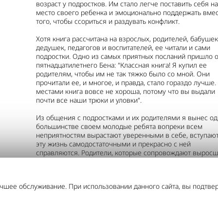
возраст у подростков. Им стало легче поставить себя на
место своего ребенка и эмоционально поддержать вме
того, чтобы ссориться и раздувать конфликт.
Хотя книга рассчитана на взрослых, родителей, бабушек
дедушек, педагогов и воспитателей, ее читали и сами
подростки. Одно из самых приятных посланий пришло о
пятнадцатилетнего Бена: "Классная книга! Я купил ее
родителям, чтобы им не так тяжко было со мной. Они
прочитали ее, и многое, и правда, стало гораздо лучше.
местами книга вовсе не хороша, потому что вы выдали
почти все наши трюки и уловки".
Из общения с подростками и их родителями я вынес од
большинстве своем молодые ребята вопреки всем
неприятностям вырастают уверенными в себе, вступают
эту жизнь самодостаточными и прекрасно с ней
справляются. Родители, которые сопровождают вырос
детей на пути в самостоятельную жизнь, стараются как
следует выполнить свою воспитательную функцию - пр
порой в очень непростых условиях.
учшее обслуживание. При использовании данного сайта, вы подтве
Желаю получить истинное удовольствие от чтения, узна
что-то новое, подойти к вопросу с юмором, самоироние
улыбнуться вместе с подростком. И надеюсь, что благо