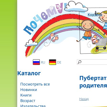
Корзина
RU
DE
Каталог
Пубертат
родител
Посмотреть все
Новинки
Книги
Назад
Возраст
Издательства