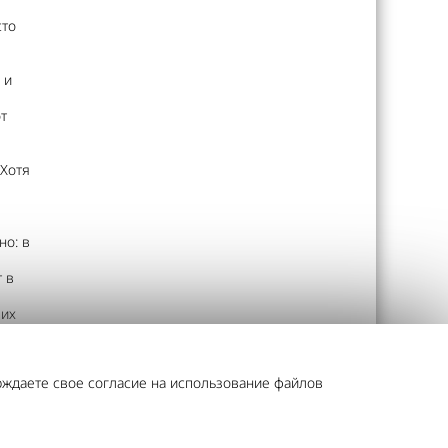
сто
 и
т
 Хотя
но: в
 в
ших
итом
рждаете свое согласие на использование файлов
ть
й и
даря