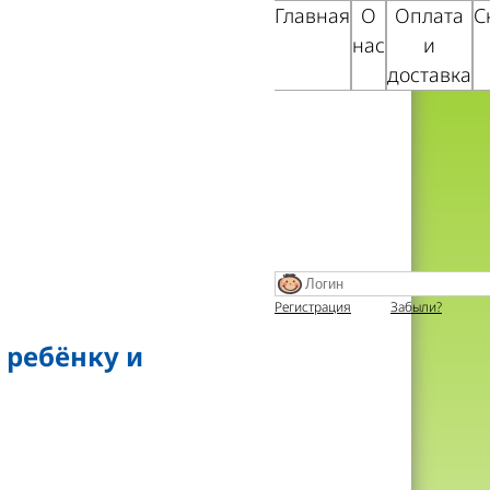
Главная
О
Оплата
С
нас
и
доставка
Регистрация
Забыли?
 ребёнку и