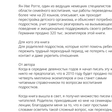
Ян-Уве Рогге, один из ведущих немецких специалистов 
области семейного воспитания, чьи работы переведены
более чем на 20 языков, описывает, как проходит
перестройка детского организма, и объясняет потребно
подростков, учит грамотно реагировать на вызывающее
поведение и эмоционально поддерживать своего ребен
Германии продано 320 тыс. экземпляров этой книги.
Для кого эта книга
Для родителей подростков, которые хотят помочь ребе
пережить трудный переходный период, не потерять с н
контакт и даже укрепить отношения.
От автора
Когда в середине девяностых годов я начал писать эту к
никто не предполагал, что в 2010 году будет продано п
четверть миллиона экземпляров и она станет самым
читаемым справочником по вопросам воспитания
подростков.
Когда книга вышла в свет, я получил множество писем 
читателей. Родители, приходившие ко мне на семинары
лекции, благодарили меня за то, что я смог простыми
словами осветить такой сложный вопрос, как переходн