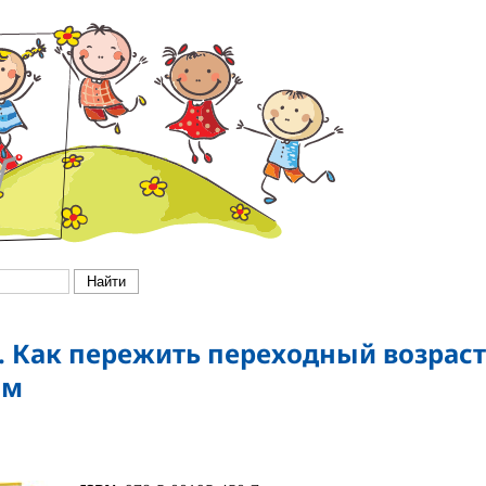
. Как пережить переходный возраст
ям