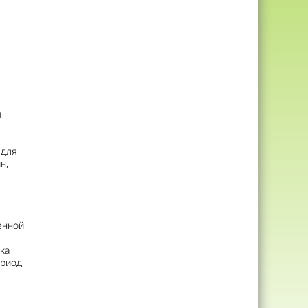
и
 для
н,
енной
ка
ериод