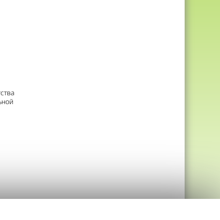
ства
ьной