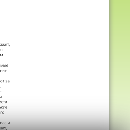
ажет,
то
ом
имые
дные.
ют за
.
—
я
еста
ькие
ого
вас и
щах,