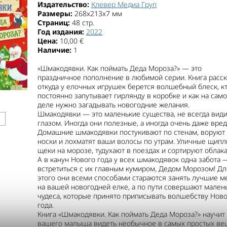
Издательство:
Клевер Медиа Груп
Размеры:
268x213x7 мм
Страниц:
48 стр.
Год издания:
2022
Цена:
10,00 €
Наличие:
1
«Шмакодявки. Как поймать Деда Мороза?» — это
праздничное пополнение в любимой серии. Книга расск
откуда у елочных игрушек берется волшебный блеск, к
постоянно запутывает гирлянду в коробке и как на сам
деле нужно загадывать новогодние желания.
Шмакодявки — это маленькие существа, не всегда вид
глазом. Иногда они полезные, а иногда очень даже вре
Домашние шмакодявки постукивают по стенам, воруют
носки и лохматят ваши волосы по утрам. Уличные щипл
щеки на морозе, тудухают в поездах и сортируют облака
А в канун Нового года у всех шмакодявок одна забота 
встретиться с их главным кумиром, Дедом Морозом! Дл
этого они всеми способами стараются занять лучшие м
на вашей новогодней елке, а по пути совершают мален
чудеса, которые принято приписывать волшебству Нов
года.
Книга «Шмакодявки. Как поймать Деда Мороза?» научит 
вашего малыша видеть необычное в самых простых ве