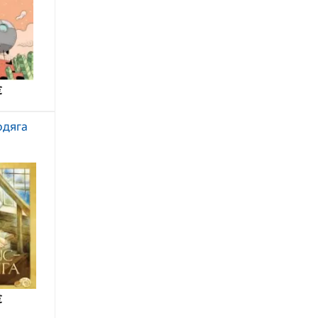
€
одяга
€