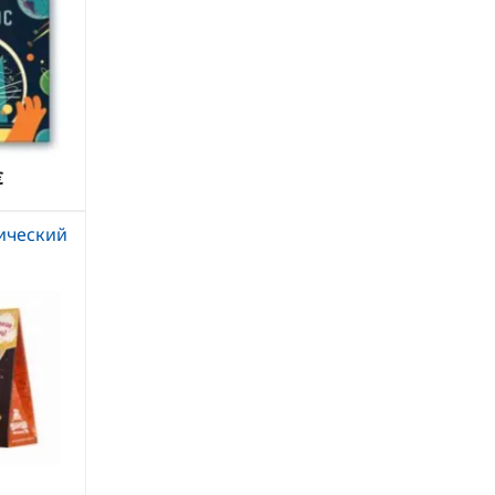
€
ический