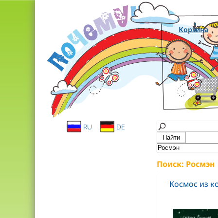
Корзина
RU
DE
Поиск: Росмэн
Космос из к