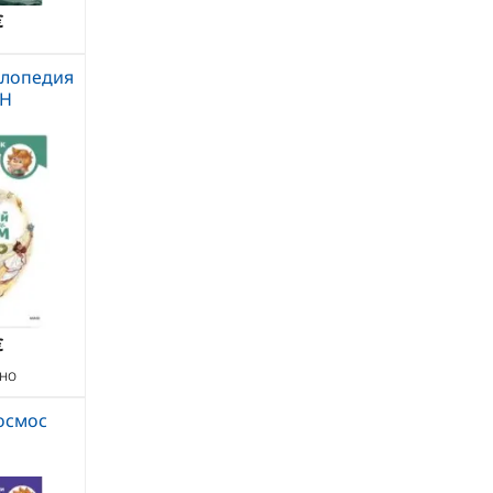
€
клопедия
Н
€
но
осмос