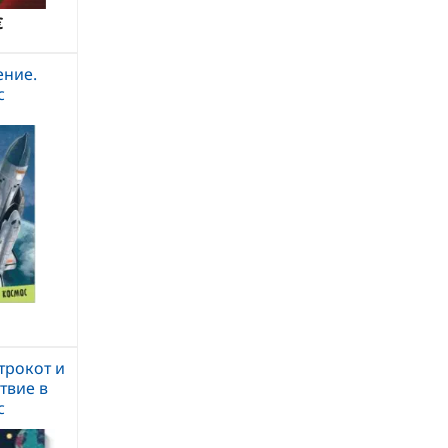
€
ение.
с
трокот и
твие в
с