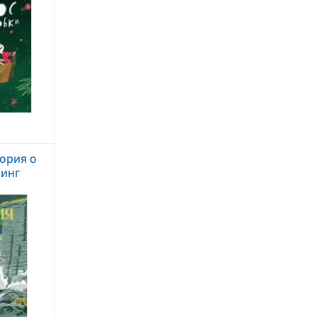
ория о
инг