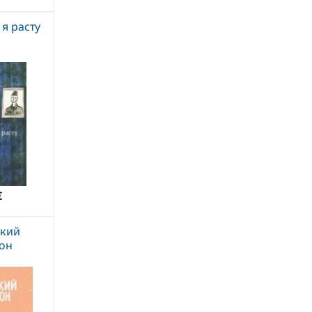
 я расту
€
кий
он